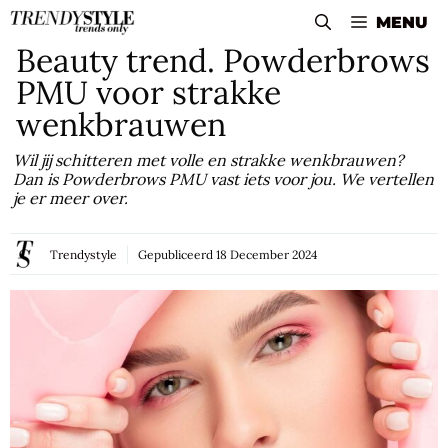
Skip
MENU
to
Beauty trend. Powderbrows
content
PMU voor strakke
wenkbrauwen
Wil jij schitteren met volle en strakke wenkbrauwen?
Dan is Powderbrows PMU vast iets voor jou. We vertellen
je er meer over.
Trendystyle
Gepubliceerd
18 December 2024