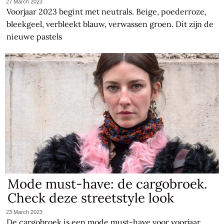
27 March 2023
Voorjaar 2023 begint met neutrals. Beige, poederroze,
bleekgeel, verbleekt blauw, verwassen groen. Dit zijn de
nieuwe pastels
Mode must-have: de cargobroek.
Check deze streetstyle look
23 March 2023
De cargobroek is een mode must-have voor voorjaar