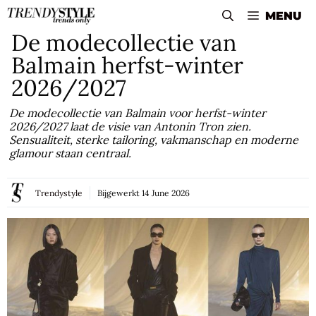
Skip
MENU
to
De modecollectie van
content
Balmain herfst-winter
2026/2027
De modecollectie van Balmain voor herfst-winter
2026/2027 laat de visie van Antonin Tron zien.
Sensualiteit, sterke tailoring, vakmanschap en moderne
glamour staan centraal.
Trendystyle
Bijgewerkt
14 June 2026