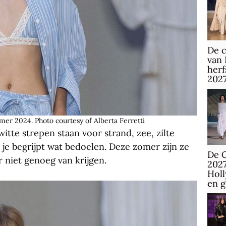
De c
van 
herf
202
er 2024. Photo courtesy of Alberta Ferretti
tte strepen staan voor strand, zee, zilte
 je begrijpt wat bedoelen. Deze zomer zijn ze
De C
niet genoeg van krijgen.
2027
Hol
en 