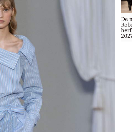
De m
Robe
herf
202