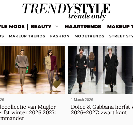
YLE MODE
BEAUTY
HAARTRENDS
MAKEUP 
DS
MAKEUP TRENDS
FASHION
MODETRENDS
STREET ST
026
1 March 2026
ecollectie van Mugler
Dolce & Gabbana herfst 
rfst winter 2026 2027:
2026–2027: zwart kant
ommander