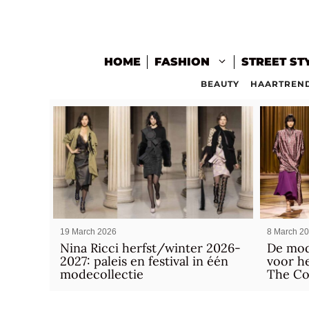
Skip
to
content
HOME
FASHION
STREET ST
BEAUTY
HAARTREN
19 March 2026
8 March 2
Nina Ricci herfst/winter 2026-
De mod
2027: paleis en festival in één
voor he
modecollectie
The C