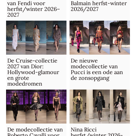
van Fendi voor
Balmain herfst-winter
herfst/winter 2026–
2026/2027
2027
De Cruise-collectie
De nieuwe
2027 van Dior:
modecollectie van
Hollywood-glamour
Pucci is een ode aan
en grote
de zonsopgang
modedromen
De modecollectie van
Nina Ricci
Roberto Cavalli voor
herfst/winter 2026-