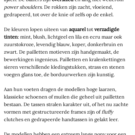
power shoulders
. De rokken zijn zacht, vloeiend,
gedrapeerd, tot over de knie of zelfs op de enkel.
De kleuren lopen uiteen van
aquarel
tot
verzadigde
tinten
: mint, blush, lichtgeel en lila en ecru maar ook
zuurstokroze, levendig blauw, koper, donkerbruin en
zwart. De pailletten motieven zijn handgemaakt, de
bewerkingen ingenieus. Pailletten en kralenkettingen
sieren verschillende kledingstukken, strass en stenen
voegen glans toe, de borduurwerken zijn kunstig.
Aan hun voeten dragen de modellen hoge laarzen,
klassieke schoenen of muilen die geheel uit pailletten
bestaan. De tassen stralen karakter uit, of het nu zachte
vormen met gestructureerde frames zijn of
fluffy
clutches en gedrapeerde handtassen in gelakt leer.
De modellen hebben een extreem lange pony voor een