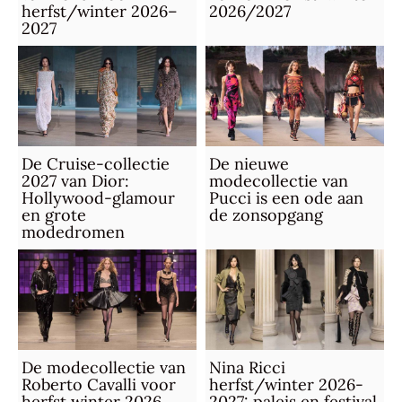
herfst/winter 2026–
2026/2027
2027
De Cruise-collectie
De nieuwe
2027 van Dior:
modecollectie van
Hollywood-glamour
Pucci is een ode aan
en grote
de zonsopgang
modedromen
De modecollectie van
Nina Ricci
Roberto Cavalli voor
herfst/winter 2026-
herfst winter 2026
2027: paleis en festival