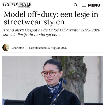
Skip
MENU
to
Model off-duty: een lesje in
content
streetwear stylen
Trend alert! Gespot na de Chloé Fall/Winter 2025-2026
show in Parijs: dit model gaf een …
Charlotte
Gepubliceerd
15 August 2025