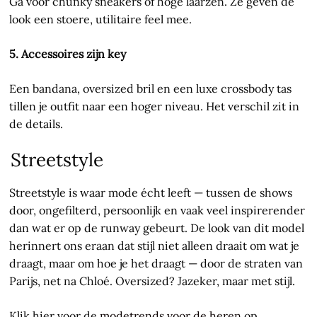
Ga voor chunky sneakers of hoge laarzen. Ze geven de
look een stoere, utilitaire feel mee.
5. Accessoires zijn key
Een bandana, oversized bril en een luxe crossbody tas
tillen je outfit naar een hoger niveau. Het verschil zit in
de details.
Streetstyle
Streetstyle is waar mode écht leeft — tussen de shows
door, ongefilterd, persoonlijk en vaak veel inspirerender
dan wat er op de runway gebeurt. De look van dit model
herinnert ons eraan dat stijl niet alleen draait om wat je
draagt, maar om hoe je het draagt — door de straten van
Parijs, net na Chloé. Oversized? Jazeker, maar met stijl.
Klik hier voor de
modetrends voor de heren
op