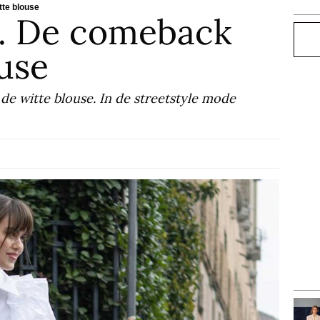
tte blouse
4. De comeback
Zoe
use
de witte blouse. In de streetstyle mode