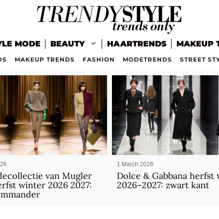
YLE MODE
BEAUTY
HAARTRENDS
MAKEUP 
DS
MAKEUP TRENDS
FASHION
MODETRENDS
STREET ST
026
1 March 2026
ecollectie van Mugler
Dolce & Gabbana herfst 
rfst winter 2026 2027:
2026–2027: zwart kant
ommander