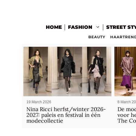
Skip
to
content
HOME
FASHION
STREET ST
BEAUTY
HAARTREN
19 March 2026
8 March 2
Nina Ricci herfst/winter 2026-
De mod
2027: paleis en festival in één
voor he
modecollectie
The C