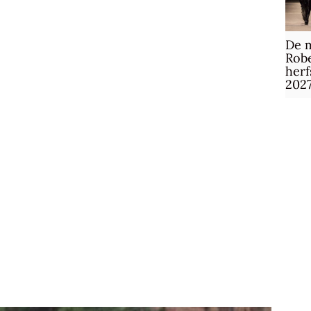
De m
Robe
herf
202