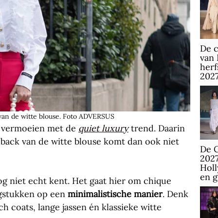
De c
van 
herf
202
van de witte blouse. Foto ADVERSUS
s vermoeien met de
quiet luxury
trend. Daarin
back van de witte blouse komt dan ook niet
De C
2027
Hol
en 
g niet echt kent. Het gaat hier om chique
ngstukken op een
minimalistische manier
. Denk
h coats, lange jassen én klassieke witte