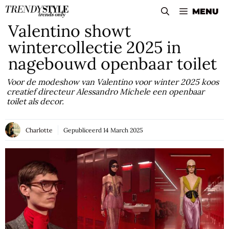
Skip
MENU
to
Valentino showt
content
wintercollectie 2025 in
nagebouwd openbaar toilet
Voor de modeshow van Valentino voor winter 2025 koos
creatief directeur Alessandro Michele een openbaar
toilet als decor.
Charlotte
Gepubliceerd
14 March 2025