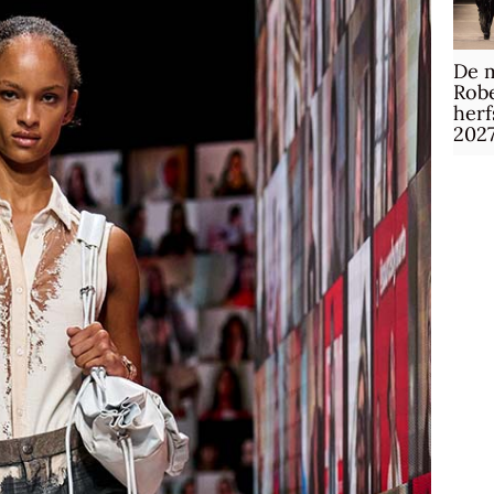
De m
Robe
herf
202