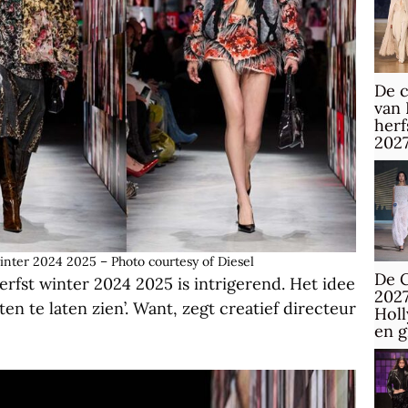
De c
van 
herf
202
inter 2024 2025 – Photo courtesy of Diesel
De C
rfst winter 2024 2025 is intrigerend. Het idee
2027
en te laten zien’. Want, zegt creatief directeur
Hol
en 