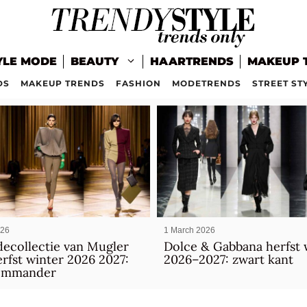
YLE MODE
BEAUTY
HAARTRENDS
MAKEUP 
DS
MAKEUP TRENDS
FASHION
MODETRENDS
STREET ST
026
1 March 2026
ecollectie van Mugler
Dolce & Gabbana herfst 
rfst winter 2026 2027:
2026–2027: zwart kant
ommander