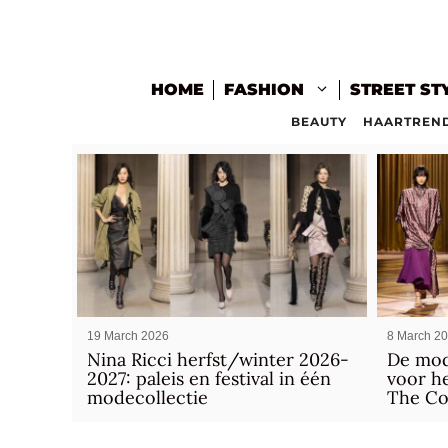
Skip
to
content
HOME
FASHION
STREET ST
BEAUTY
HAARTREN
19 March 2026
8 March 2
Nina Ricci herfst/winter 2026-
De mod
2027: paleis en festival in één
voor he
modecollectie
The C