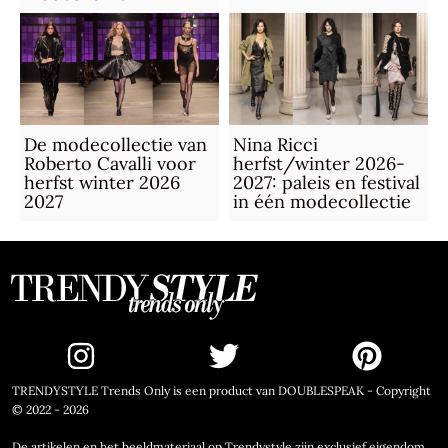
De modecollectie van
Nina Ricci
Roberto Cavalli voor
herfst/winter 2026-
herfst winter 2026
2027: paleis en festival
2027
in één modecollectie
TRENDYSTYLE Trends Only is een product van DOUBLESPEAK - Copyright
© 2022 - 2026
De artikelen en het beeldmateriaal op Trendystyle zijn exclusief eigendom