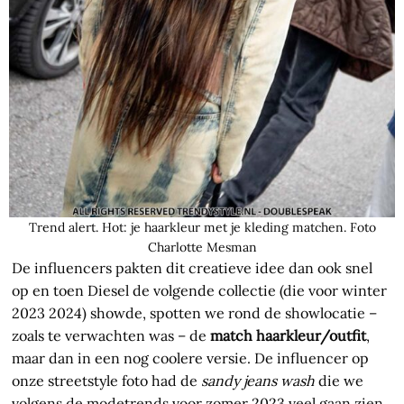
Trend alert. Hot: je haarkleur met je kleding matchen. Foto
Charlotte Mesman
De influencers pakten dit creatieve idee dan ook snel
op en toen Diesel de volgende collectie (die voor winter
2023 2024) showde, spotten we rond de showlocatie –
zoals te verwachten was – de
match haarkleur/outfit
,
maar dan in een nog coolere versie. De influencer op
onze streetstyle foto had de
sandy jeans wash
die we
volgens de modetrends voor zomer 2023 veel gaan zien,