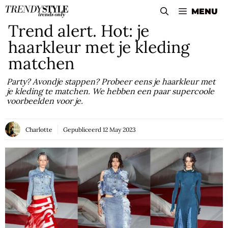
Skip
MENU
to
Trend alert. Hot: je
content
haarkleur met je kleding
matchen
Party? Avondje stappen? Probeer eens je haarkleur met
je kleding te matchen. We hebben een paar supercoole
voorbeelden voor je.
Charlotte
Gepubliceerd
12 May 2023