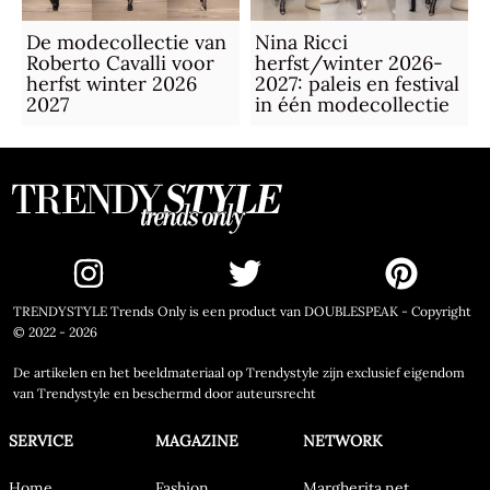
De modecollectie van
Nina Ricci
Roberto Cavalli voor
herfst/winter 2026-
herfst winter 2026
2027: paleis en festival
2027
in één modecollectie
TRENDYSTYLE Trends Only is een product van DOUBLESPEAK - Copyright
© 2022 - 2026
De artikelen en het beeldmateriaal op Trendystyle zijn exclusief eigendom
van Trendystyle en beschermd door auteursrecht
SERVICE
MAGAZINE
NETWORK
Home
Fashion
Margherita.net