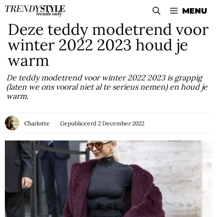
Skip
MENU
to
Deze teddy modetrend voor
content
winter 2022 2023 houd je
warm
De teddy modetrend voor winter 2022 2023 is grappig
(laten we ons vooral niet al te serieus nemen) en houd je
warm.
Charlotte
Gepubliceerd
2 December 2022