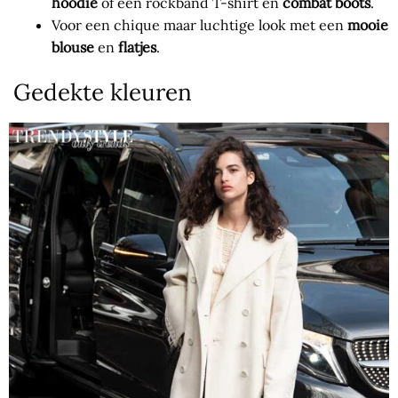
hoodie
of een rockband T-shirt en
combat boots
.
Voor een chique maar luchtige look met een
mooie
blouse
en
flatjes
.
Gedekte kleuren