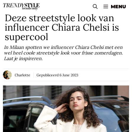
Skip
MENU
to
Deze streetstyle look van
content
influencer Chiara Chelsi is
supercool
In Milaan spotten we influencer Chiara Chelsi met een
wel heel coole streetstyle look voor frisse zomerdagen.
Laat je inspireren.
Charlotte
Gepubliceerd
6 June 2023