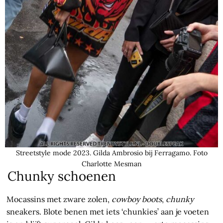
Streetstyle mode 2023. Gilda Ambrosio bij Ferragamo. Foto
Charlotte Mesman
Chunky schoenen
Mocassins met zware zolen,
cowboy boots
,
chunky
sneakers. Blote benen met iets ‘chunkies’ aan je voeten