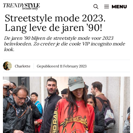
Skip
MENU
to
Streetstyle mode 2023.
content
Lang leve de jaren ’90!
De jaren ’90 blijven de streetstyle mode voor 2023
beïnvloeden. Zo creëer je die coole VIP incognito mode
look.
Charlotte
Gepubliceerd
11 February 2023