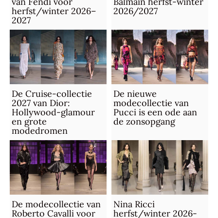
van Fendi voor
Balmain herfst-winter
herfst/winter 2026–
2026/2027
2027
De Cruise-collectie
De nieuwe
2027 van Dior:
modecollectie van
Hollywood-glamour
Pucci is een ode aan
en grote
de zonsopgang
modedromen
De modecollectie van
Nina Ricci
Roberto Cavalli voor
herfst/winter 2026-