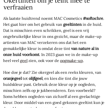
Okertinten om je teint mee te
verfraaien
Als laatste huidtrend noemt MAC Cosmetics
#softochre
.
Het gaat hier om het gebruik van
geeltinten
in de huid.
Dat is misschien even schrikken, geel is een vrij
ongebruikelijke kleur in ons gezicht, maar de make-up
artiesten van MAC verzekeren ons dat het een
gemakkelijke kleur is omdat deze tint
van nature al in
onze huid voorkomt
. In 2023 gaan we in de make-up
heel veel
geel
zien, ook voor de
oogmake-up
.
Hoe doe je dat? Zie okergeel als een reeks kleuren, van
oranjegeel
tot
olijfgeel
, en kies die tint die jouw
huidskleur past. Gebruik deze kleur op je oogleden,
misschien zelfs op je jukbeenderen. Een voorbeeld?
Soms hebben oogleden van zichzelf al een geelachtige
kleur. Door middel van een goed gekozen geeltint kun je